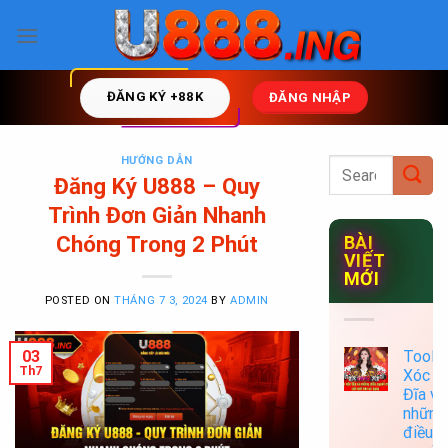
Skip
to
content
ĐĂNG KÝ +88K
ĐĂNG NHẬP
HƯỚNG DẪN
Đăng Ký U888 – Quy
Trình Đơn Giản Nhanh
Chóng Trong 2 Phút
BÀI
VIẾT
MỚI
POSTED ON
THÁNG 7 3, 2024
BY
ADMIN
03
Tool
Th7
Xóc
Đĩa và
những
điều