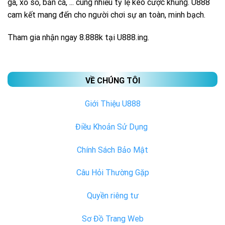
gà, xổ số, bắn cá, ... cùng nhiều tỷ lệ kèo cược khủng. U888
cam kết mang đến cho người chơi sự an toàn, minh bạch.
Tham gia nhận ngay 8.888k tại U888.ing.
VỀ CHÚNG TÔI
Giới Thiệu U888
Điều Khoản Sử Dụng
Chính Sách Bảo Mật
Câu Hỏi Thường Gặp
Quyền riêng tư
Sơ Đồ Trang Web