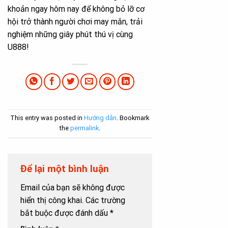
khoản ngay hôm nay để không bỏ lỡ cơ
hội trở thành người chơi may mắn, trải
nghiệm những giây phút thú vị cùng
U888!
This entry was posted in
Hướng dẫn
. Bookmark
the
permalink
.
Để lại một bình luận
Email của bạn sẽ không được
hiển thị công khai.
Các trường
bắt buộc được đánh dấu
*