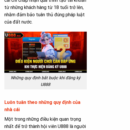
cái chỉ chấp nhận quá trình tạo tài khoản
từ những khách hàng từ 18 tuổi trở lên,
nhằm đảm bảo tuân thủ đúng pháp luật
của đất nước.
Những quy định bắt buộc khi đăng ký
U888
Luôn tuân theo những quy định của
nhà cái
Một trong những điều kiện quan trọng
nhất để trở thành hội viên U888 là người