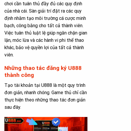
chơi cần tuân thủ đầy đủ các quy định
của nhà cái. Sàn giải trí đặt ra các quy
định nhằm tạo môi trường cá cược minh
bạch, công bằng cho tất cả thành viên.
Việc tuân thủ luật lệ giúp ngăn chặn gian
lận, móc lừa và các hành vi phi thể thao
khác, bảo vệ quyền lợi của tất cả thành
viên.
Những thao tác đăng ký U888
thành công
Tạo tài khoản tại U888 là một quy trình
đơn giản, nhanh chóng. Game thủ chỉ cần
thực hiện theo những thao tác đơn giản
sau đây.