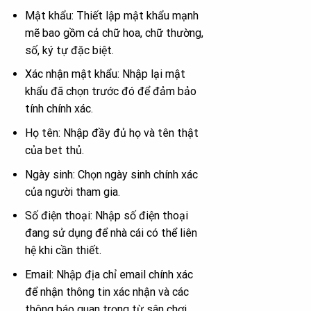
Mật khẩu: Thiết lập mật khẩu mạnh
mẽ bao gồm cả chữ hoa, chữ thường,
số, ký tự đặc biệt.
Xác nhận mật khẩu: Nhập lại mật
khẩu đã chọn trước đó để đảm bảo
tính chính xác.
Họ tên: Nhập đầy đủ họ và tên thật
của bet thủ.
Ngày sinh: Chọn ngày sinh chính xác
của người tham gia.
Số điện thoại: Nhập số điện thoại
đang sử dụng để nhà cái có thể liên
hệ khi cần thiết.
Email: Nhập địa chỉ email chính xác
để nhận thông tin xác nhận và các
thông báo quan trọng từ sân chơi.