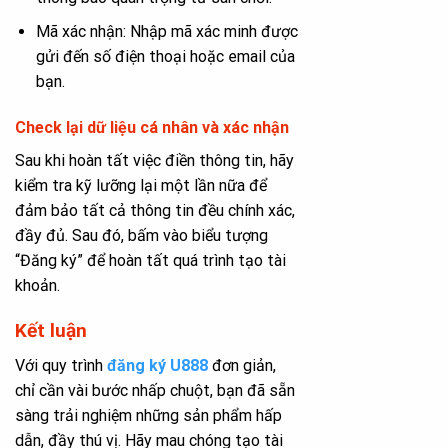
Mã xác nhận: Nhập mã xác minh được
gửi đến số điện thoại hoặc email của
bạn.
Check lại dữ liệu cá nhân và xác nhận
Sau khi hoàn tất việc điền thông tin, hãy
kiểm tra kỹ lưỡng lại một lần nữa để
đảm bảo tất cả thông tin đều chính xác,
đầy đủ. Sau đó, bấm vào biểu tượng
“Đăng ký” để hoàn tất quá trình tạo tài
khoản.
Kết luận
Với quy trình
đăng ký U888
đơn giản,
chỉ cần vài bước nhấp chuột, bạn đã sẵn
sàng trải nghiệm những sản phẩm hấp
dẫn, đầy thú vị. Hãy mau chóng tạo tài