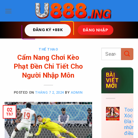
Skip
to
content
ĐĂNG KÝ +88K
ĐĂNG NHẬP
THỂ THAO
Cẩm Nang Chơi Kèo
Phạt Đền Chi Tiết Cho
Người Nhập Môn
BÀI
VIẾT
MỚI
POSTED ON
THÁNG 7 2, 2024
BY
ADMIN
02
Tool
Th7
Xóc
Đĩa và
những
điều