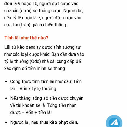
đền
là 9 hoặc 10, người đặt cược vào
cửa xỉu (dưới) sẽ thắng cược. Ngược lại,
nếu tỷ lệ cược là 7, người đặt cược vào
cửa tài (trên) giành chiến thắng.
Tính lãi như thế nào?
Lãi từ kèo penalty được tính tương tự
như các loại cược khác. Bạn cần dựa vào
tỷ lệ thưởng (Odd) nhà cái cung cấp để
xác định số tiền mình sẽ thắng.
Công thức tính tiền lãi như sau: Tiền
lãi = Vốn x tỷ lệ thưởng
Nếu thắng, tổng số tiền được chuyển
về tài khoản sẽ là: Tổng tiền nhận
được = Vốn + tiền lãi
Ngược lại, nếu thua
kèo phạt đền
,