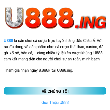
U888
là sân chơi cá cược trực tuyến hàng đầu Châu Á. Với
sự đa dạng về sản phẩm như: cá cược thể thao, casino, đá
gà, xổ số, bắn cá, ... cùng nhiều tỷ lệ kèo cược khủng. U888
cam kết mang đến cho người chơi sự an toàn, minh bạch.
Tham gia nhận ngay 8.888k tại U888.ing.
VỀ CHÚNG TÔI
Giới Thiệu U888