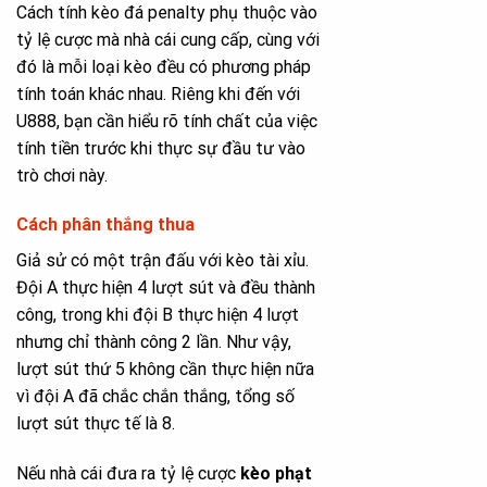
Cách tính kèo đá penalty phụ thuộc vào
tỷ lệ cược mà nhà cái cung cấp, cùng với
đó là mỗi loại kèo đều có phương pháp
tính toán khác nhau. Riêng khi đến với
U888, bạn cần hiểu rõ tính chất của việc
tính tiền trước khi thực sự đầu tư vào
trò chơi này.
Cách phân thắng thua
Giả sử có một trận đấu với kèo tài xỉu.
Đội A thực hiện 4 lượt sút và đều thành
công, trong khi đội B thực hiện 4 lượt
nhưng chỉ thành công 2 lần. Như vậy,
lượt sút thứ 5 không cần thực hiện nữa
vì đội A đã chắc chắn thắng, tổng số
lượt sút thực tế là 8.
Nếu nhà cái đưa ra tỷ lệ cược
kèo phạt