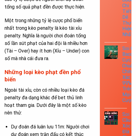
Chi
tổng số quả phạt đền được thực hiện.
Tiết
Dễ
Một trong những tỷ lệ cược phổ biến
Thực
nhất trong kèo penalty là kèo tài xỉu
Hiện
Nhất
penalty. Nghĩa là người chơi đoán tổng
số lần sút phạt của hai đội là nhiều hơn
Soi C
(Tài – Over) hay ít hơn (Xỉu – Under) con
Bacca
số mà nhà cái đưa ra.
Cực
Chuẩn
Chính
Những loại kèo phạt đền phổ
Xác Đ
biến
99%
Trên
Ngoài tài xỉu, còn có nhiều loại kèo đá
Mọi V
penalty đa dạng khác để bet thủ linh
Cược
hoạt tham gia. Dưới đây là một số kèo
nên thử:
Soi
Cầu
Xóc
Dự đoán đá luân lưu 11m: Người chơi
Đĩa
dự đoán xem trận đấu có kết thúc