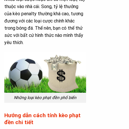
thuộc vào nhà cái. Song, tỷ lệ thưởng
của kèo penalty thường khá cao, tương
đương với các loại cược chính khác
trong bóng đá. Thế nên, bạn có thể thử
sức với bất cứ hình thức nào mình thấy
yêu thích.
Những loại kèo phạt đền phổ biến
Hướng dẫn cách tính kèo phạt
đền chi tiết